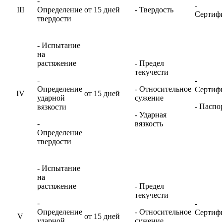
-
-
III
Определение
от 15 дней
- Твердость
Сертиф
твердости
- Испытание
на
растяжение
- Предел
текучести
-
-
Определение
- Относительное
Сертиф
IV
от 15 дней
ударной
сужение
- Паспо
вязкости
- Ударная
-
вязкость
Определение
твердости
- Испытание
на
растяжение
- Предел
текучести
-
-
Определение
- Относительное
Сертиф
V
от 15 дней
ударной
сужение