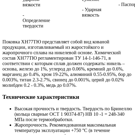
- Паспо
вязкости
- Ударная
-
вязкость
Определение
твердости
Поковка ХН77ТЮ представляет собой вид кованой
продукции, изготавливаемый из жаростойкого и
жаропрочного сплава на никелевой основе. Химический
состав ХН77ТЮ регламентирован TУ 14-1-146-71, в
соответствии с которым сплав должен содержать: никель –
основа, железо до 1%, углерод до 0.06%, кремний до 0.6%,
марганец до 0.4%, хром 19-22%, алюминий 0.55-0.95%, бор до
0.003%, титан 2.3-2.7%, свинец до 0.001%, церий до 0.02%
молибден 0.2 - 0.3%, медь до 0.07%.
Технические характеристики
Высокая прочность и твердость. Твердость по Бринеллю
(кольца сварные ОСТ 1 90374-87) HB 10 -1 = 248-340
МПа после термообработки.
Жаропрочность. Рекомендованная максимальная
температура эксплуатации +750 °C (в течение