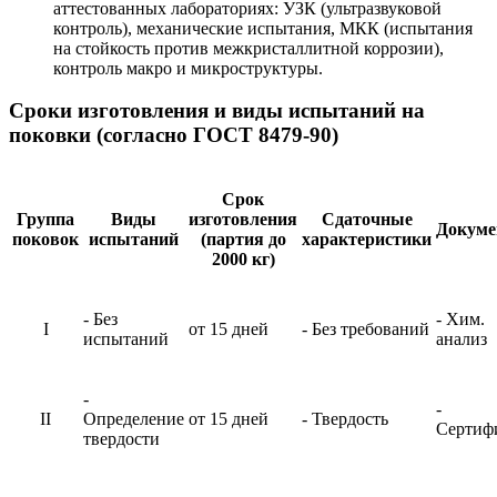
аттестованных лабораториях: УЗК (ультразвуковой
контроль), механические испытания, МКК (испытания
на стойкость против межкристаллитной коррозии),
контроль макро и микроструктуры.
Сроки изготовления и виды испытаний на
поковки (согласно ГОСТ 8479-90)
Срок
Группа
Виды
изготовления
Сдаточные
Докум
поковок
испытаний
(партия до
характеристики
2000 кг)
- Без
- Хим.
I
от 15 дней
- Без требований
испытаний
анализ
-
-
II
Определение
от 15 дней
- Твердость
Сертиф
твердости