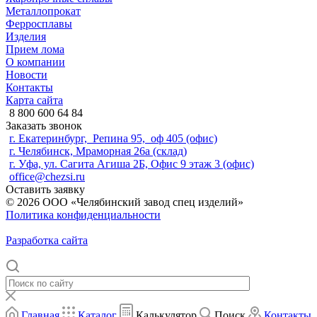
Металлопрокат
Ферросплавы
Изделия
Прием лома
О компании
Новости
Контакты
Карта сайта
8 800 600 64 84
Заказать звонок
г. Екатеринбург, Репина 95, оф 405 (офис)
г. Челябинск, Мраморная 26а (склад)
г. Уфа, ул. Сагита Агиша 2Б, Офис 9 этаж 3 (офис)
office@chezsi.ru
Оставить заявку
© 2026 ООО «Челябинский завод спец изделий»
Политика конфиденциальности
Разработка сайта
Главная
Каталог
Калькулятор
Поиск
Контакты