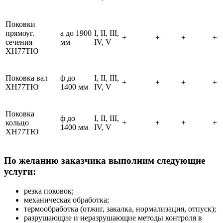
Поковки
прямоуг.
а до 1900
I, II, III,
+
+
+
+
сечения
мм
IV, V
ХН77ТЮ
Поковка вал
ф до
I, II, III,
+
+
+
+
ХН77ТЮ
1400 мм
IV, V
Поковка
ф до
I, II, III,
кольцо
+
+
+
+
1400 мм
IV, V
ХН77ТЮ
По желанию заказчика выполним следующие
услуги:
резка поковок;
механическая обработка;
термообработка (отжиг, закалка, нормализация, отпуск);
разрушающие и неразрушающие методы контроля в