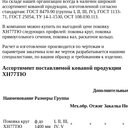
На складе нашей организации всегда в наличии широкий
ассортимент кованой продукции, изготовленной согласно
стандартам: ГОСТ 8479-90 (группы I, II, III, IV), ГОСТ 1133-
71, ГОСТ 25054, ТУ 14-1-1530, ОСТ 108.030.113.
В компании можно купить по выгодной цене поковку
ХН77ТЮ следующих профилей: поковка круг, поковка
прямоугольного сечения, поковка вал, раскатное кольцо.
Расчет и изготовление производится по чертежам и
параметрам заказчика или же чертеж разрабатывается нашими
специалистами, по вашим образцу и требованиям к изделию.
Ассортимент поставляемой кованой продукции
ХН77ТЮ
Дополнительные
Наименование
Размеры
Группа
Мех.обр.
Отжиг
Закалка
Но
Поковка круг
ф до
I, II, III,
+
+
+
+
ХН77ТЮ
1400 мм
IV, V