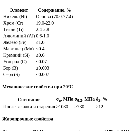
Элемент
Содержание, %
Никель (Ni)
Основа (70.0-77.4)
Хром (Cr)
19.0-22.0
Титан (Ti)
2.4-2.8
Алюминий (Al)
0.6-1.0
Железо (Fe)
≤1.0
Марганец (Mn)
≤0.4
Кремний (Si)
≤0.6
Углерод (C)
≤0.07
Бор (B)
≤0.003
Сера (S)
≤0.007
Механические свойства при 20°C
σ
, МПа
σ
, МПа
δ
, %
Состояние
в
0.2
5
После закалки и старения
≥1080
≥730
≥12
Жаропрочные свойства