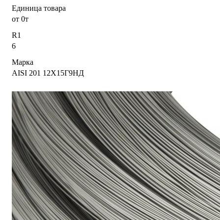
Единица товара
от 0т
R1
6
Марка
AISI 201 12Х15Г9НД