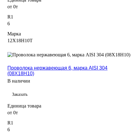
от 0т
R1
6
Марка
12Х18Н10Т
Проволока нержавеющая 6, марка AISI 304
(08Х18Н10)
В наличии
Заказать
Единица товара
от 0т
R1
6