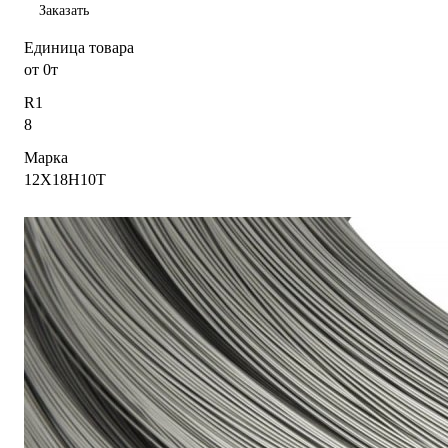
Заказать
Единица товара
от 0т
R1
8
Марка
12Х18Н10Т