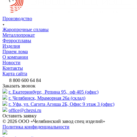
Производство
Жаропрочные сплавы
Металлопрокат
Ферросплавы
Изделия
Прием лома
О компании
Новости
Контакты
Карта сайта
8 800 600 64 84
Заказать звонок
г. Екатеринбург, Репина 95, оф 405 (офис)
г. Челябинск, Мраморная 26а (склад)
г. Уфа, ул. Сагита Агиша 2Б, Офис 9 этаж 3 (офис)
office@chezsi.ru
Оставить заявку
© 2026 ООО «Челябинский завод спец изделий»
Политика конфиденциальности