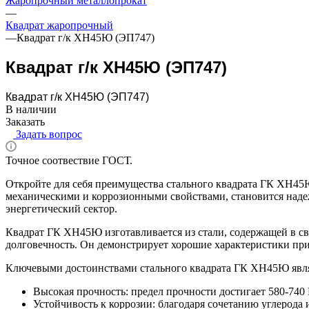
Жаропрочный металлопрокат
—
Квадрат жаропрочный
—
Квадрат г/к ХН45Ю (ЭП747)
Квадрат г/к ХН45Ю (ЭП747)
Квадрат г/к ХН45Ю (ЭП747)
В наличии
Заказать
Задать вопрос
Точное соотвествие ГОСТ.
Откройте для себя преимущества стального квадрата ГК ХН45
механическими и коррозионными свойствами, становится над
энергетический сектор.
Квадрат ГК ХН45Ю изготавливается из стали, содержащей в св
долговечность. Он демонстрирует хорошие характеристики при 
Ключевыми достоинствами стального квадрата ГК ХН45Ю явл
Высокая прочность: предел прочности достигает 580-740
Устойчивость к коррозии: благодаря сочетанию углерода 