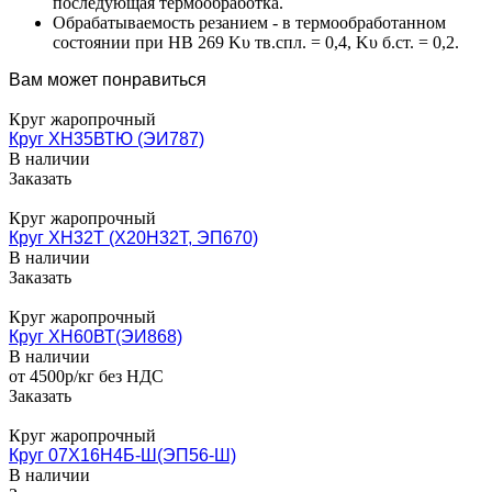
последующая термообработка.
Обрабатываемость резанием - в термообработанном
состоянии при НВ 269 Kυ тв.спл. = 0,4, Kυ б.ст. = 0,2.
Вам может понравиться
Круг жаропрочный
Круг ХН35ВТЮ (ЭИ787)
В наличии
Заказать
Круг жаропрочный
Круг ХН32Т (Х20Н32Т, ЭП670)
В наличии
Заказать
Круг жаропрочный
Круг ХН60ВТ(ЭИ868)
В наличии
от 4500
р
/кг без НДС
Заказать
Круг жаропрочный
Круг 07Х16Н4Б-Ш(ЭП56-Ш)
В наличии