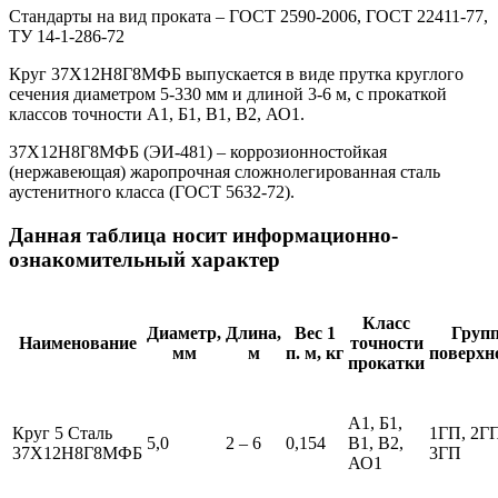
Стандарты на вид проката – ГОСТ 2590-2006, ГОСТ 22411-77,
ТУ 14-1-286-72
Круг 37Х12Н8Г8МФБ выпускается в виде прутка круглого
сечения диаметром 5-330 мм и длиной 3-6 м, с прокаткой
классов точности А1, Б1, В1, В2, АО1.
37Х12Н8Г8МФБ (ЭИ-481) – коррозионностойкая
(нержавеющая) жаропрочная сложнолегированная сталь
аустенитного класса (ГОСТ 5632-72).
Данная таблица носит информационно-
ознакомительный характер
Класс
Диаметр,
Длина,
Вес 1
Груп
Наименование
точности
мм
м
п. м, кг
поверхн
прокатки
А1, Б1,
Круг 5 Сталь
1ГП, 2Г
5,0
2 – 6
0,154
В1, В2,
37Х12Н8Г8МФБ
3ГП
АО1