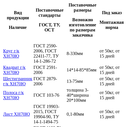
Поставочные
Поставочные
размеры
Вид
Под заказ
стандарты
продукции
Возможно
Монтажная
ГОСТ, ТУ,
изготовление
Наличие
норма
ОСТ
по размерам
заказчика
ГОСТ 2590-
Круг г/к
2006, ГОСТ
от 50кг, от
8-330мм
ХН70Ю
22411-77, ТУ
15 дней
14-1-286-72
Квадрат г/к
ГОСТ 2591-
от 50кг, от
14*14-85*85мм
ХН70Ю
2006
15 дней
Шестигранник
ГОСТ 2879-
от 50кг, от
13-75мм
г/к ХН70Ю
2006
15 дней
толщина 3-
Полоса г/к
от 50кг, от
ГОСТ 103-76
40*ширина
ХН70Ю
15 дней
20*100мм
ГОСТ 19903-
2015, ГОСТ
от 50кг, от
Лист ХН70Ю
0,1-80мм
19904-90, ТУ
15 дней
14-1-1494-75