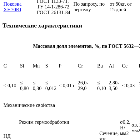
ГОСТ 1133-71,
Поковка
По запросу, по
от 50кг, от
ТУ 14-1-286-72,
ХН70Ю
чертежу
15 дней
ГОСТ 26131-84
Технические характеристики
Массовая доля элементов, %, по ГОСТ 5632—
C
Si
Mn
S
P
Cr
Ba
Al
Ce
≤
≤
≤
26,0-
≤
2,80-
≤ 0,10
≤ 0,015
≤ 0,03
0,80
0,30
0,012
29,0
0,10
3,50
Механические свойства
Режим термообработки
σ0,2,
σв,
Н/
мм
Сечение,
мм2
НД
мм