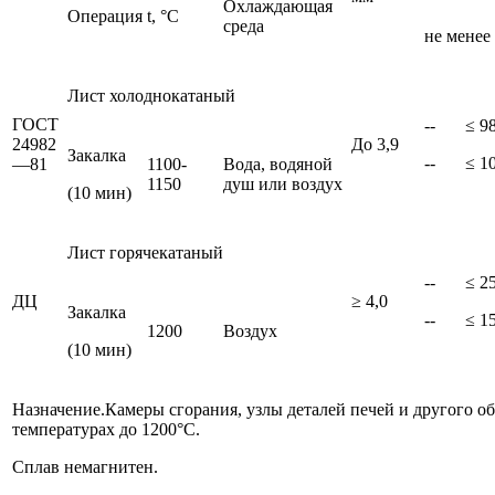
Охлаждающая
Операция
t, °C
среда
не менее
Лист холоднокатаный
ГОСТ
--
≤ 9
24982
До 3,9
Закалка
--
≤ 1
—81
1100-
Вода, водяной
1150
душ или воздух
(10 мин)
Лист горячекатаный
--
≤ 2
ДЦ
≥ 4,0
Закалка
--
≤ 1
1200
Воздух
(10 мин)
Назначение.Камеры сгорания, узлы деталей печей и другого о
температурах до 1200°C.
Сплав немагнитен.