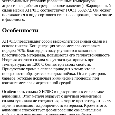
экстремальных условиях (повышенные температуры,
агрессивная рабочая среда, высокое давление). Жаропрочный
сплав марки ХН70Ю соответствует ГОСТ 5632-72. Он может
поставляться в виде сортового стального проката, в том числе
и фасонного.
Особенности
ХН70Ю представляет собой высоколегированный сплав на
основе никеля. Концентрация этого металла составляет
порядка 70%. Благодаря этому улучшается вязкость и
пластичность материала, повышается его теплоустойчивость.
Изделия из этого сплава могут эксплуатировать при
температурах до 1200 С без потери своих свойств.
Присутствие хрома в сплаве приводит к тому, что на
поверхности образуется оксидная плёнка. Она играет роль
барьера, которые исключает химические процессы при
контакте металла с агрессивной средой.
Особенность сплава ХН70Ю в присутствии в его составе
алюминия. Этот металл образует с другими элементами
сплава тугоплавкие соединения, которые препятствуют росту
зёрен и повышают жаропрочность материала. Кроме этого,
алюминий способствует формированию окислительной
плёнки, что повышает его коррозионную стойкость.