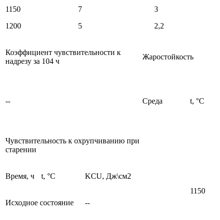
1150
7
3
1200
5
2,2
Коэффициент чувствительности к
Жаростойкость
надрезу за 104 ч
--
Среда
t, °С
Чувствительность к охрупчиванию при
старении
Время, ч
t, °C
KCU, Дж\см2
1150
Исходное состояние
--