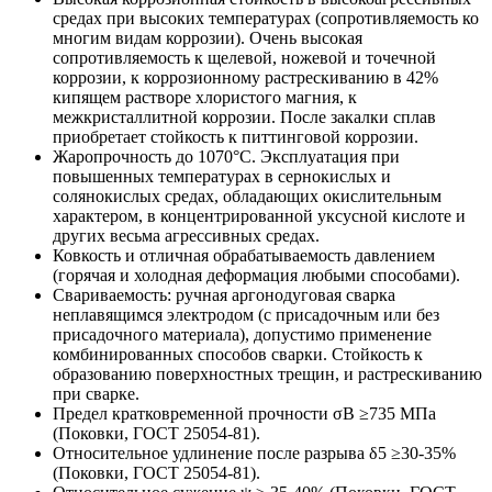
средах при высоких температурах (сопротивляемость ко
многим видам коррозии). Очень высокая
сопротивляемость к щелевой, ножевой и точечной
коррозии, к коррозионному растрескиванию в 42%
кипящем растворе хлористого магния, к
межкристаллитной коррозии. После закалки сплав
приобретает стойкость к питтинговой коррозии.
Жаропрочность до 1070°С. Эксплуатация при
повышенных температурах в сернокислых и
солянокислых средах, обладающих окислительным
характером, в концентрированной уксусной кислоте и
других весьма агрессивных средах.
Ковкость и отличная обрабатываемость давлением
(горячая и холодная деформация любыми способами).
Свариваемость: ручная аргонодуговая сварка
неплавящимся электродом (с присадочным или без
присадочного материала), допустимо применение
комбинированных способов сварки. Стойкость к
образованию поверхностных трещин, и растрескиванию
при сварке.
Предел кратковременной прочности σB ≥735 МПа
(Поковки, ГОСТ 25054-81).
Относительное удлинение после разрыва δ5 ≥30-35%
(Поковки, ГОСТ 25054-81).