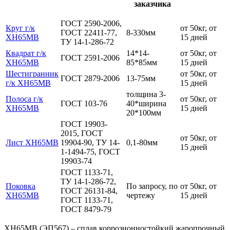
заказчика
ГОСТ 2590-2006,
Круг г/к
от 50кг, от
ГОСТ 22411-77,
8-330мм
ХН65МВ
15 дней
ТУ 14-1-286-72
Квадрат г/к
14*14-
от 50кг, от
ГОСТ 2591-2006
ХН65МВ
85*85мм
15 дней
Шестигранник
от 50кг, от
ГОСТ 2879-2006
13-75мм
г/к ХН65МВ
15 дней
толщина 3-
Полоса г/к
от 50кг, от
ГОСТ 103-76
40*ширина
ХН65МВ
15 дней
20*100мм
ГОСТ 19903-
2015, ГОСТ
от 50кг, от
Лист ХН65МВ
19904-90, ТУ 14-
0,1-80мм
15 дней
1-1494-75, ГОСТ
19903-74
ГОСТ 1133-71,
ТУ 14-1-286-72,
Поковка
По запросу, по
от 50кг, от
ГОСТ 26131-84,
ХН65МВ
чертежу
15 дней
ГОСТ 1133-71,
ГОСТ 8479-79
ХН65МВ (ЭП567) – сплав коррозионностойкий жаропрочный