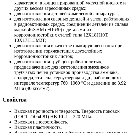
характером, в концентрированной уксусной кислоте и
других весьма агрессивных средах;
для изготовления деталей химической аппаратуры;
для изготовления сварных деталей и узлов, работающих
в радиоактивных средах, соединений деталей из сплава
марки 46ХНМ (ЭП630) с деталями из
коррозионностойких сталей типа 12X18Н10Т,
10Х17Н13М2Т;
для изготовления в качестве плакирующего слоя при
изготовлении горячекатаных двухслойных
коррозионностойких листов;
для изготовления труб центробежнолитых,
предназначенных для изготовления змеевиков
трубчатых печей установок производства аммиака,
водорода, этилена, сероуглерода и др., работающих в
интервале температур 760−1060 °С и давлении до 3,92
МПа (40 кгс/см2).
Свойства
Высокая прочность и твердость. Твердость поковок
(ГОСТ 25054-81) HB 10 -1 = 220 МПа.
Высокая износостойкость.
Высокая пластичность.
Высокая коррозионная стойкость в высокоагрессивных