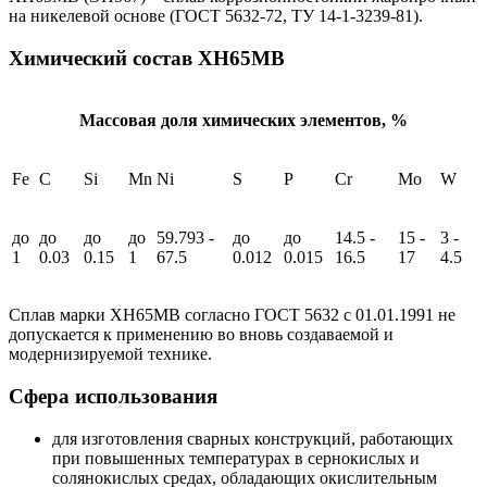
на никелевой основе (ГОСТ 5632-72, TУ 14-1-3239-81).
Химический состав ХН65МВ
Массовая доля химических элементов, %
Fe
C
Si
Mn
Ni
S
P
Cr
Mo
W
до
до
до
до
59.793 -
до
до
14.5 -
15 -
3 -
1
0.03
0.15
1
67.5
0.012
0.015
16.5
17
4.5
Сплав марки ХН65МВ согласно ГОСТ 5632 с 01.01.1991 не
допускается к применению во вновь создаваемой и
модернизируемой технике.
Сфера использования
для изготовления сварных конструкций, работающих
при повышенных температурах в сернокислых и
солянокислых средах, обладающих окислительным