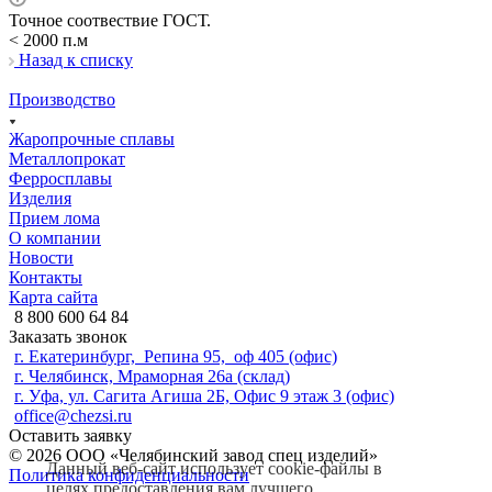
Точное соотвествие ГОСТ.
< 2000 п.м
Назад к списку
Производство
Жаропрочные сплавы
Металлопрокат
Ферросплавы
Изделия
Прием лома
О компании
Новости
Контакты
Карта сайта
8 800 600 64 84
Заказать звонок
г. Екатеринбург, Репина 95, оф 405 (офис)
г. Челябинск, Мраморная 26а (склад)
г. Уфа, ул. Сагита Агиша 2Б, Офис 9 этаж 3 (офис)
office@chezsi.ru
Оставить заявку
© 2026 ООО «Челябинский завод спец изделий»
Данный веб-сайт использует cookie-файлы в
Политика конфиденциальности
целях предоставления вам лучшего