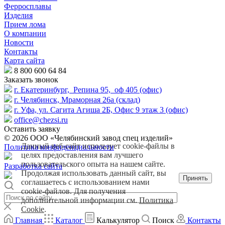
Ферросплавы
Изделия
Прием лома
О компании
Новости
Контакты
Карта сайта
8 800 600 64 84
Заказать звонок
г. Екатеринбург, Репина 95, оф 405 (офис)
г. Челябинск, Мраморная 26а (склад)
г. Уфа, ул. Сагита Агиша 2Б, Офис 9 этаж 3 (офис)
office@chezsi.ru
Оставить заявку
© 2026 ООО «Челябинский завод спец изделий»
Данный веб-сайт использует cookie-файлы в
Политика конфиденциальности
целях предоставления вам лучшего
пользовательского опыта на нашем сайте.
Разработка сайта
Продолжая использовать данный сайт, вы
Принять
соглашаетесь с использованием нами
cookie-файлов. Для получения
дополнительной информации см.
Политика
Cookie
.
Главная
Каталог
Калькулятор
Поиск
Контакты