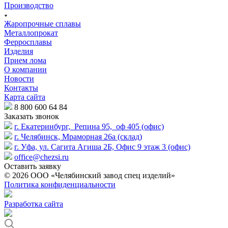
Производство
Жаропрочные сплавы
Металлопрокат
Ферросплавы
Изделия
Прием лома
О компании
Новости
Контакты
Карта сайта
8 800 600 64 84
Заказать звонок
г. Екатеринбург, Репина 95, оф 405 (офис)
г. Челябинск, Мраморная 26а (склад)
г. Уфа, ул. Сагита Агиша 2Б, Офис 9 этаж 3 (офис)
office@chezsi.ru
Оставить заявку
© 2026 ООО «Челябинский завод спец изделий»
Политика конфиденциальности
Разработка сайта