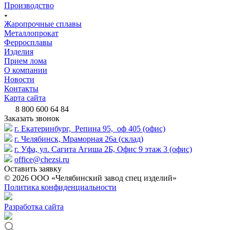
Производство
Жаропрочные сплавы
Металлопрокат
Ферросплавы
Изделия
Прием лома
О компании
Новости
Контакты
Карта сайта
8 800 600 64 84
Заказать звонок
г. Екатеринбург, Репина 95, оф 405 (офис)
г. Челябинск, Мраморная 26а (склад)
г. Уфа, ул. Сагита Агиша 2Б, Офис 9 этаж 3 (офис)
office@chezsi.ru
Оставить заявку
© 2026 ООО «Челябинский завод спец изделий»
Политика конфиденциальности
Разработка сайта