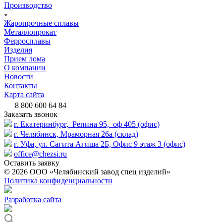
Производство
Жаропрочные сплавы
Металлопрокат
Ферросплавы
Изделия
Прием лома
О компании
Новости
Контакты
Карта сайта
8 800 600 64 84
Заказать звонок
г. Екатеринбург, Репина 95, оф 405 (офис)
г. Челябинск, Мраморная 26а (склад)
г. Уфа, ул. Сагита Агиша 2Б, Офис 9 этаж 3 (офис)
office@chezsi.ru
Оставить заявку
© 2026 ООО «Челябинский завод спец изделий»
Политика конфиденциальности
Разработка сайта