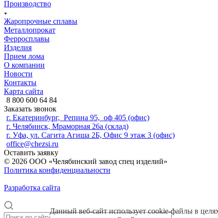
Производство
Жаропрочные сплавы
Металлопрокат
Ферросплавы
Изделия
Прием лома
О компании
Новости
Контакты
Карта сайта
8 800 600 64 84
Заказать звонок
г. Екатеринбург, Репина 95, оф 405 (офис)
г. Челябинск, Мраморная 26а (склад)
г. Уфа, ул. Сагита Агиша 2Б, Офис 9 этаж 3 (офис)
office@chezsi.ru
Оставить заявку
© 2026 ООО «Челябинский завод спец изделий»
Политика конфиденциальности
Разработка сайта
Данный веб-сайт использует cookie-файлы в целя