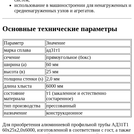
использование в машиностроении для ненагруженных и
средненагруженных узлов и агрегатов.
Основные технические параметры
Параметр
Значение
марка сплава
ад31т1
сечение
прямоугольное (бокс)
ширина (а)
60 мм
высота (в)
25 мм
толщина стенки (s)
2,0 мм
длина хлыста
6000 мм
состояние
т1 (закаленное и естественно
материала
состаренное)
тип производства
прессованный
назначение
конструкционное
Для приобретения алюминиевой профильной трубы АД31Т1
60х25х2,0х6000, изготовленной в соответствии с гост, а также