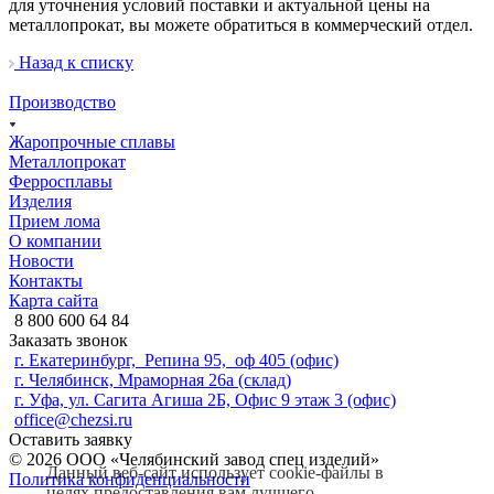
для уточнения условий поставки и актуальной цены на
металлопрокат, вы можете обратиться в коммерческий отдел.
Назад к списку
Производство
Жаропрочные сплавы
Металлопрокат
Ферросплавы
Изделия
Прием лома
О компании
Новости
Контакты
Карта сайта
8 800 600 64 84
Заказать звонок
г. Екатеринбург, Репина 95, оф 405 (офис)
г. Челябинск, Мраморная 26а (склад)
г. Уфа, ул. Сагита Агиша 2Б, Офис 9 этаж 3 (офис)
office@chezsi.ru
Оставить заявку
© 2026 ООО «Челябинский завод спец изделий»
Данный веб-сайт использует cookie-файлы в
Политика конфиденциальности
целях предоставления вам лучшего