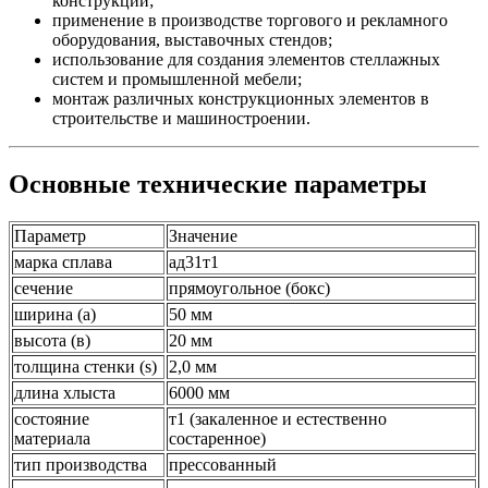
конструкций;
применение в производстве торгового и рекламного
оборудования, выставочных стендов;
использование для создания элементов стеллажных
систем и промышленной мебели;
монтаж различных конструкционных элементов в
строительстве и машиностроении.
Основные технические параметры
Параметр
Значение
марка сплава
ад31т1
сечение
прямоугольное (бокс)
ширина (а)
50 мм
высота (в)
20 мм
толщина стенки (s)
2,0 мм
длина хлыста
6000 мм
состояние
т1 (закаленное и естественно
материала
состаренное)
тип производства
прессованный