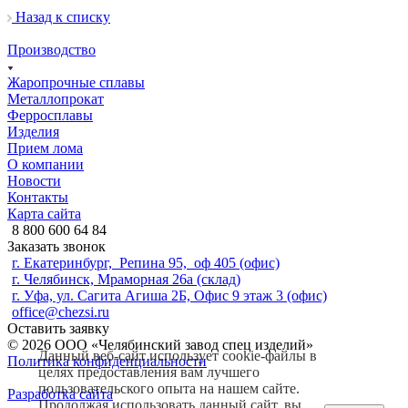
Назад к списку
Производство
Жаропрочные сплавы
Металлопрокат
Ферросплавы
Изделия
Прием лома
О компании
Новости
Контакты
Карта сайта
8 800 600 64 84
Заказать звонок
г. Екатеринбург, Репина 95, оф 405 (офис)
г. Челябинск, Мраморная 26а (склад)
г. Уфа, ул. Сагита Агиша 2Б, Офис 9 этаж 3 (офис)
office@chezsi.ru
Оставить заявку
© 2026 ООО «Челябинский завод спец изделий»
Данный веб-сайт использует cookie-файлы в
Политика конфиденциальности
целях предоставления вам лучшего
пользовательского опыта на нашем сайте.
Разработка сайта
Продолжая использовать данный сайт, вы