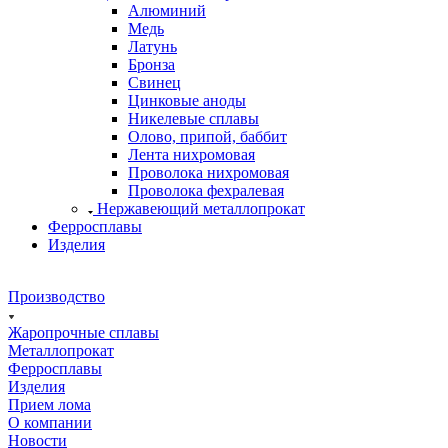
Алюминий
Медь
Латунь
Бронза
Свинец
Цинковые аноды
Никелевые сплавы
Олово, припой, баббит
Лента нихромовая
Проволока нихромовая
Проволока фехралевая
Нержавеющий металлопрокат
Ферросплавы
Изделия
Производство
Жаропрочные сплавы
Металлопрокат
Ферросплавы
Изделия
Прием лома
О компании
Новости