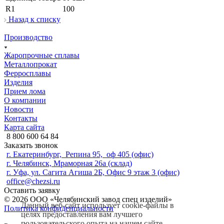
R1
100
Назад к списку
Производство
Жаропрочные сплавы
Металлопрокат
Ферросплавы
Изделия
Прием лома
О компании
Новости
Контакты
Карта сайта
8 800 600 64 84
Заказать звонок
г. Екатеринбург, Репина 95, оф 405 (офис)
г. Челябинск, Мраморная 26а (склад)
г. Уфа, ул. Сагита Агиша 2Б, Офис 9 этаж 3 (офис)
office@chezsi.ru
Оставить заявку
© 2026 ООО «Челябинский завод спец изделий»
Данный веб-сайт использует cookie-файлы в
Политика конфиденциальности
целях предоставления вам лучшего
пользовательского опыта на нашем сайте.